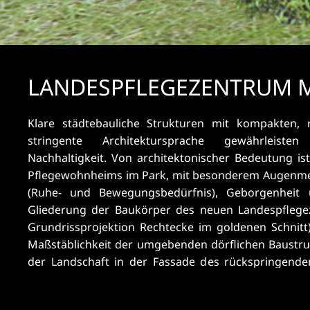
LANDESPFLEGEZENTRUM 
Klare städtebauliche Strukturen mit kompakten, 
Wohngruppen folgt dem Prinzip der Ausgewogenhei
stringente Architektursprache gewährleisten 
rationeller Vorgaben, andererseits durch A
Nachhaltigkeit. Von architektonischer Bedeutung is
dimensionierten Innenhöfen, zur größtmöglichen T
Pflegewohnheims im Park, mit besonderem Augenmer
natürlichen Belichtung und Belüftung der Gang- u
(Ruhe- und Bewegungsbedürfnis), Geborgenheit 
einem abwechslungsreichen Spiel von Ein-, 
Gliederung der Baukörper des neuen Landespflege
Sitzmöglichkeiten in „Nischen“. Die Atrien sind zwei
Grundrissprojektion Rechtecke im goldenen Schnit
ersten Obergeschoss, wodurch ein direkter Ausgang 
Maßstäblichkeit der umgebenden dörflichen Baustruk
Wohngruppen in einen übersichtlich, mit Pfla
der Landschaft in der Fassade des rückspringende
gestalteten Garten gegeben ist. Auch die zentral g
Eindruck im Park schwebender Baukörper entstehe
der Wohngruppen – mit vorgelagerten überdachte
Diese sind durch eine transparente Spange, beste