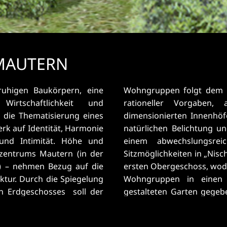
MAUTERN
ruhigen Baukörpern, eine
t: einerseits ökonomisch
Wirtschaftlichkeit und
nordnung von großzügig
t die Thematisierung eines
ageslichtversorgung sowie
k auf Identität, Harmonie
nd Aufenthaltsräume - mit
und Intimität. Höhe und
Aus- und Durchblicken,
zentrums Mautern (in der
geschossig und beginnen im
t) – nehmen Bezug auf die
von der unteren Ebene der
tur. Durch die Spiegelung
nzbeeten und Rundwegen
n Erdgeschosses soll der
elegenen Aufenthaltsräume
n (Entmaterialisierung).
n Terrassen - sind nach
hend aus einem vertikalen
Süden zu diesen Atrien hin 